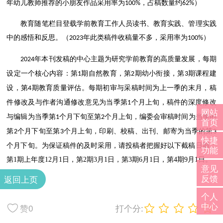
年幼儿教师推荐的小朋友作品采用率为
，占稿数量约
）
100%
62%
教育随笔栏目
登载学前教育工作人员读书、教育实践、管理实践
中的感悟和反思。
（
年此类稿件收稿量不多，采用率为
）
2023
100%
年本刊发稿的中心主题为研究学前教育的高质量发展，每期
2024
设定一个核心内容：第
期自然教育，第
期幼小衔接，
第
期课程建
1
2
3
设，第
期教育质量评估。每期初审与采稿时间为上一季的末月，稿
4
件修改及与作者沟通修改意见为当季第
个月上旬，稿件的深度修改
1
网站
与编辑为当季第
个月下旬至第
个月上旬，编委会审稿时间为当季的
1
2
首页
第
个月下旬至第
个月上旬，印刷、校稿、出刊、邮寄为当季的第
2
3
3
快捷
个月下旬。为保证稿件的及时采用，请投稿者把握好以下截稿日期：
功能
第1期上年度12月1日，第2期3月1日，第3期6月1日，第4期9月1日。
意见
反馈
返回上页
个人
中心
赞
打个分:
0